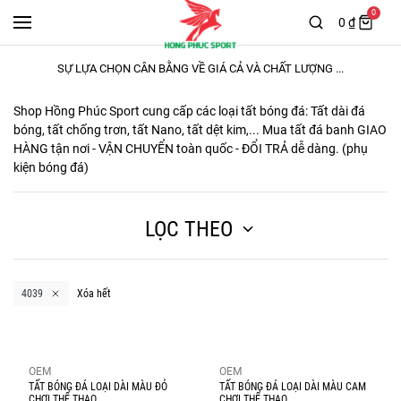
0
0 ₫
SỰ LỰA CHỌN CÂN BẰNG VỀ GIÁ CẢ VÀ CHẤT LƯỢNG ...
Shop Hồng Phúc Sport cung cấp các loại
tất bóng đá
: Tất dài đá
bóng, tất chống trơn, tất Nano, tất dệt kim,... Mua tất đá banh GIAO
HÀNG tận nơi - VẬN CHUYỂN toàn quốc - ĐỔI TRẢ dễ dàng. (
phụ
kiện bóng đá
)
LỌC THEO
4039
Xóa hết
OEM
OEM
TẤT BÓNG ĐÁ LOẠI DÀI MÀU ĐỎ
TẤT BÓNG ĐÁ LOẠI DÀI MÀU CAM
CHƠI THỂ THAO
CHƠI THỂ THAO