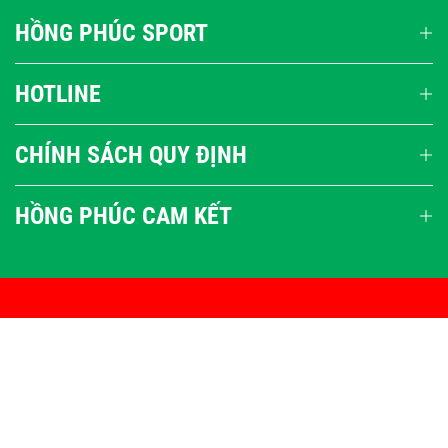
HỒNG PHÚC SPORT
HOTLINE
CHÍNH SÁCH QUY ĐỊNH
HỒNG PHÚC CAM KẾT