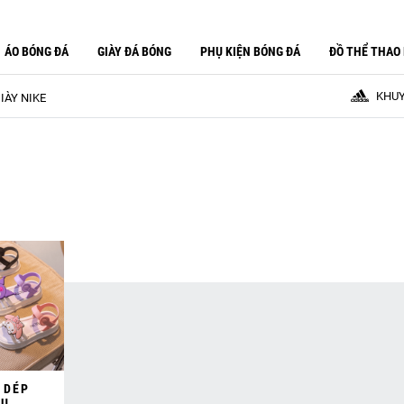
ÁO BÓNG ĐÁ
GIÀY ĐÁ BÓNG
PHỤ KIỆN BÓNG ĐÁ
ĐỒ THỂ THAO
KHUY
IÀY NIKE
 DÉP
ẬU