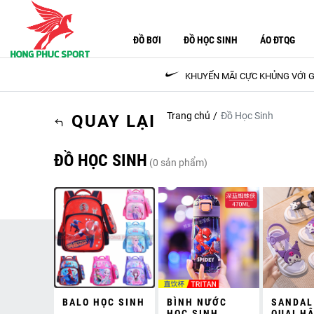
ĐỒ BƠI
ĐỒ HỌC SINH
ÁO ĐTQG
KHUYẾN MÃI CỰC KHỦNG VỚI G
Trang chủ
Đồ Học Sinh
QUAY LẠI
ĐỒ HỌC SINH
(0 sản phẩm)
BALO HỌC SINH
BÌNH NƯỚC
SANDAL
HỌC SINH
QUAI H