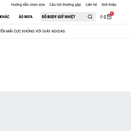
Hướng dẫn chọn size
Câu hỏi thường gặp
Liên hệ
Giới thiệu
0
 KHÁC
ÁO MƯA
ĐỒ BODY GIỮ NHIỆT
0 ₫
ẾN MÃI CỰC KHỦNG VỚI GIÀY ADIDAS