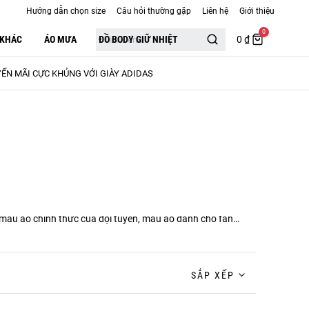
Hướng dẫn chọn size
Câu hỏi thường gặp
Liên hệ
Giới thiệu
0
 KHÁC
ÁO MƯA
ĐỒ BODY GIỮ NHIỆT
0 ₫
ẾN MÃI CỰC KHỦNG VỚI GIÀY ADIDAS
g mẫu áo chính thức của đội tuyển, mẫu áo dành cho fan…
SẮP XẾP