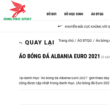
ĐỒ BƠI
ĐỒ HỌC SINH
ÁO ĐTQG
KHUYẾN MÃI CỰC KHỦNG VỚI G
Trang chủ
ÁO ĐTQG
Áo bóng 
QUAY LẠI
ÁO BÓNG ĐÁ ALBANIA EURO 2021
(0 sả
Tại danh mục “
Áo bóng đá Albania Euro 2021
” giới thiệu đ
cũng được cập nhật trong danh mục. (
Áo bóng đá Euro 202