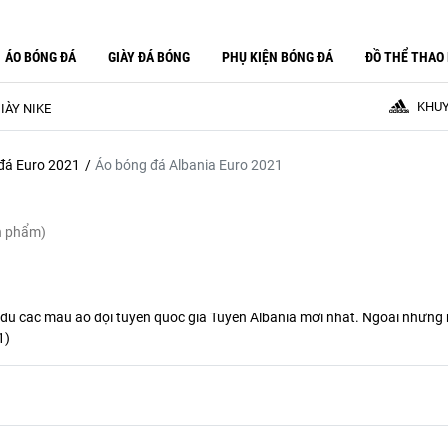
ÁO BÓNG ĐÁ
GIÀY ĐÁ BÓNG
PHỤ KIỆN BÓNG ĐÁ
ĐỒ THỂ THAO
KHUY
IÀY NIKE
đá Euro 2021
Áo bóng đá Albania Euro 2021
n phẩm)
ầy đủ các mẫu áo đội tuyển quốc gia Tuyển Albania mới nhất. Ngoài nhữn
1
)