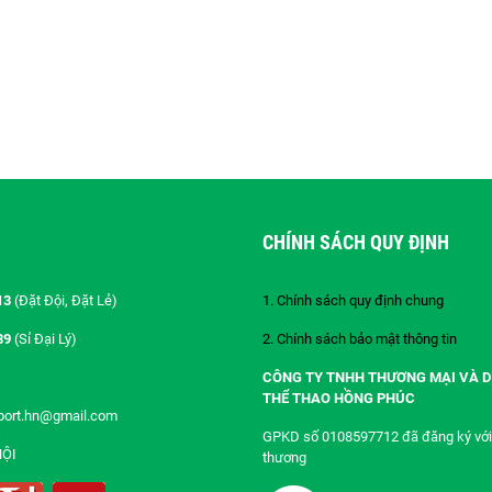
CHÍNH SÁCH QUY ĐỊNH
13
(Đặt Đội, Đặt Lẻ)
1. Chính sách quy định chung
89
(Sỉ Đại Lý)
2. Chính sách bảo mật thông tin
CÔNG TY TNHH THƯƠNG MẠI VÀ D
THỂ THAO HỒNG PHÚC
port.hn@gmail.com
GPKD số 0108597712 đã đăng ký với
HỘI
thương