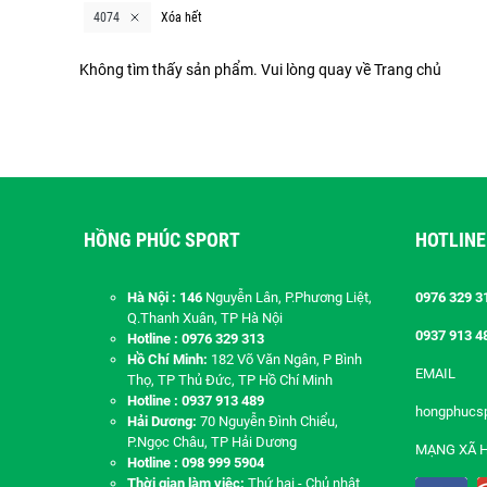
4074
Xóa hết
Không tìm thấy sản phẩm. Vui lòng quay về
Trang chủ
HỒNG PHÚC SPORT
HOTLINE
Hà Nội : 146
Nguyễn Lân, P.Phương Liệt,
0976 329 3
Q.Thanh Xuân, TP Hà Nội
0937 913 4
Hotline : 0976 329 313
Hồ Chí Minh:
182 Võ Văn Ngân, P Bình
EMAIL
Thọ, TP Thủ Đức, TP Hồ Chí Minh
Hotline : 0937 913 489
hongphucs
Hải Dương:
70 Nguyễn Đình Chiểu,
P.Ngọc Châu, TP Hải Dương
MẠNG XÃ 
Hotline : 098 999 5904
Thời gian làm việc:
Thứ hai - Chủ nhật