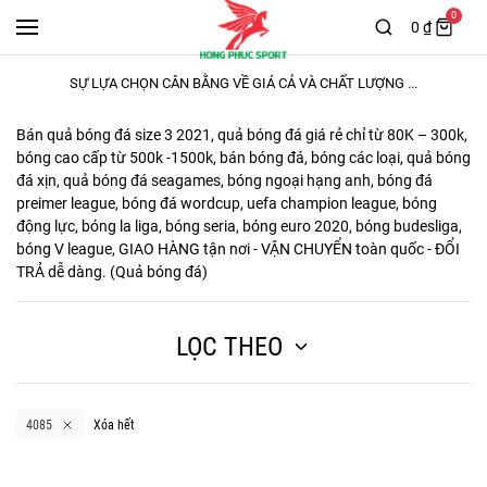
0
0 ₫
SỰ LỰA CHỌN CÂN BẰNG VỀ GIÁ CẢ VÀ CHẤT LƯỢNG ...
Bán quả bóng đá size 3
2021, quả bóng đá giá rẻ chỉ từ 80K – 300k,
bóng cao cấp từ 500k -1500k, bán bóng đá, bóng các loại, quả bóng
đá xịn, quả bóng đá seagames, bóng ngoại hạng anh, bóng đá
preimer league, bóng đá wordcup, uefa champion league, bóng
động lực, bóng la liga, bóng seria, bóng euro 2020, bóng budesliga,
bóng V league, GIAO HÀNG tận nơi - VẬN CHUYỂN toàn quốc - ĐỔI
TRẢ dễ dàng. (
Quả bóng đá
)
LỌC THEO
4085
Xóa hết