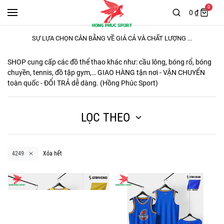
0
0 ₫
SỰ LỰA CHỌN CÂN BẰNG VỀ GIÁ CẢ VÀ CHẤT LƯỢNG ...
SHOP cung cấp các đồ thể thao khác như: cầu lông, bóng rổ, bóng
chuyền, tennis, đồ tập gym,… GIAO HÀNG tận nơi - VẬN CHUYỂN
toàn quốc - ĐỔI TRẢ dễ dàng. (
Hồng Phúc Sport
)
LỌC THEO
4249
Xóa hết