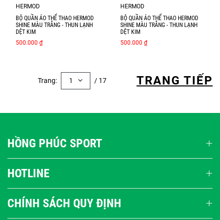
HERMOD
HERMOD
BỘ QUẦN ÁO THỂ THAO HERMOD
BỘ QUẦN ÁO THỂ THAO HERMOD
SHINE MÀU TRẮNG - THUN LẠNH
SHINE MÀU TRẮNG - THUN LẠNH
DỆT KIM
DỆT KIM
500.000 ₫
500.000 ₫
TRANG TIẾP
Trang:
1
/ 17
HỒNG PHÚC SPORT
HOTLINE
CHÍNH SÁCH QUY ĐỊNH