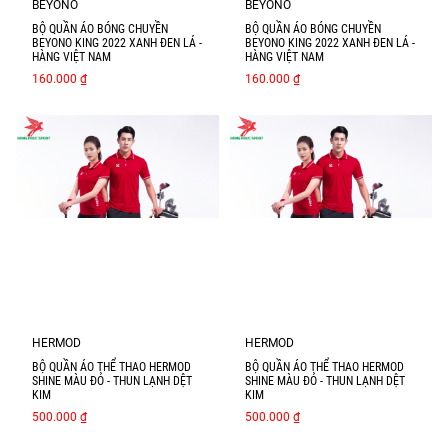
BEYONO
BEYONO
BỘ QUẦN ÁO BÓNG CHUYỀN
BỘ QUẦN ÁO BÓNG CHUYỀN
BEYONO KING 2022 XANH ĐEN LÁ -
BEYONO KING 2022 XANH ĐEN LÁ -
HÀNG VIỆT NAM
HÀNG VIỆT NAM
160.000 ₫
160.000 ₫
HERMOD
HERMOD
BỘ QUẦN ÁO THỂ THAO HERMOD
BỘ QUẦN ÁO THỂ THAO HERMOD
SHINE MÀU ĐỎ - THUN LẠNH DỆT
SHINE MÀU ĐỎ - THUN LẠNH DỆT
KIM
KIM
500.000 ₫
500.000 ₫