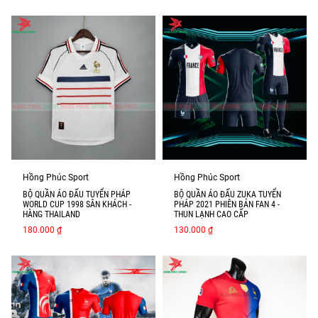
Hồng Phúc Sport
Hồng Phúc Sport
BỘ QUẦN ÁO ĐẤU TUYỂN PHÁP
BỘ QUẦN ÁO ĐẤU ZUKA TUYỂN
WORLD CUP 1998 SÂN KHÁCH -
PHÁP 2021 PHIÊN BẢN FAN 4 -
HÀNG THAILAND
THUN LẠNH CAO CẤP
180.000 ₫
130.000 ₫