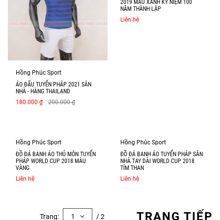
2019 MÀU XANH KỶ NIỆM 100
NĂM THÀNH LẬP
Liên hệ
Hồng Phúc Sport
ÁO ĐẤU TUYỂN PHÁP 2021 SÂN
NHÀ - HÀNG THAILAND
180.000 ₫
200.000 ₫
Hồng Phúc Sport
Hồng Phúc Sport
ĐỒ ĐÁ BANH ÁO THỦ MÔN TUYỂN
ĐỒ ĐÁ BANH ÁO TUYỂN PHÁP SÂN
PHÁP WORLD CUP 2018 MÀU
NHÀ TAY DÀI WORLD CUP 2018
VÀNG
TÍM THAN
Liên hệ
Liên hệ
TRANG TIẾP
Trang:
1
/ 2