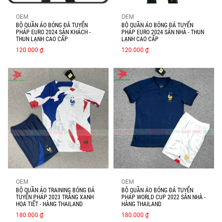
OEM
OEM
BỘ QUẦN ÁO BÓNG ĐÁ TUYỂN
BỘ QUẦN ÁO BÓNG ĐÁ TUYỂN
PHÁP EURO 2024 SÂN KHÁCH -
PHÁP EURO 2024 SÂN NHÀ - THUN
THUN LẠNH CAO CẤP
LẠNH CAO CẤP
120.000 ₫
120.000 ₫
OEM
OEM
BỘ QUẦN ÁO TRAINING BÓNG ĐÁ
BỘ QUẦN ÁO BÓNG ĐÁ TUYỂN
TUYỂN PHÁP 2023 TRẮNG XANH
PHÁP WORLD CUP 2022 SÂN NHÀ -
HỌA TIẾT - HÀNG THAILAND
HÀNG THAILAND
180.000 ₫
180.000 ₫