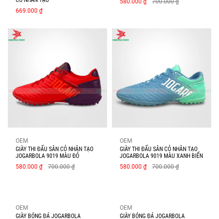
CỎ NHÂN TẠO
580.000 ₫
700.000 ₫
669.000 ₫
OEM
OEM
GIÀY THI ĐẤU SÂN CỎ NHÂN TẠO
GIÀY THI ĐẤU SÂN CỎ NHÂN TẠO
JOGARBOLA 9019 MÀU ĐỎ
JOGARBOLA 9019 MÀU XANH BIỂN
580.000 ₫
700.000 ₫
580.000 ₫
700.000 ₫
OEM
OEM
GIÀY BÓNG ĐÁ JOGARBOLA
GIÀY BÓNG ĐÁ JOGARBOLA