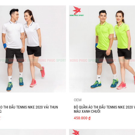
OEM
O THI ĐẤU TENNIS NIKE 2020 VẢI THUN
BỘ QUẦN ÁO THI ĐẤU TENNIS NIKE 2020 
G
MÀU XANH CHUỐI
₫
450.000 ₫