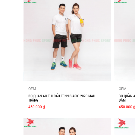
OEM
OEM
BỘ QUẦN ÁO THI ĐẤU TENNIS ASIC 2020 MÀU
BỘ QUẦN Á
TRẮNG
ĐẬM
450.000 ₫
450.000 