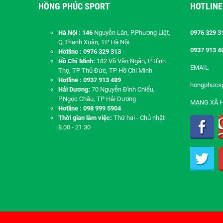
HỒNG PHÚC SPORT
HOTLINE
Hà Nội : 146
Nguyễn Lân, P.Phương Liệt,
0976 329 3
Q.Thanh Xuân, TP Hà Nội
0937 913 4
Hotline : 0976 329 313
Hồ Chí Minh:
182 Võ Văn Ngân, P Bình
EMAIL
Thọ, TP Thủ Đức, TP Hồ Chí Minh
Hotline : 0937 913 489
hongphucs
Hải Dương:
70 Nguyễn Đình Chiểu,
P.Ngọc Châu, TP Hải Dương
MẠNG XÃ 
Hotline : 098 999 5904
Thời gian làm việc:
Thứ hai - Chủ nhật
8.00 - 21:30