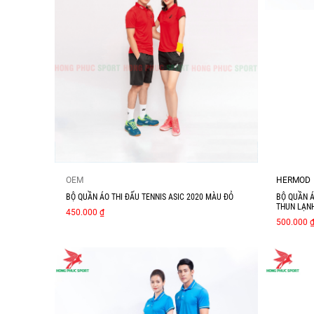
OEM
HERMOD
BỘ QUẦN ÁO THI ĐẤU TENNIS ASIC 2020 MÀU ĐỎ
BỘ QUẦN Á
THUN LẠNH
450.000 ₫
500.000 