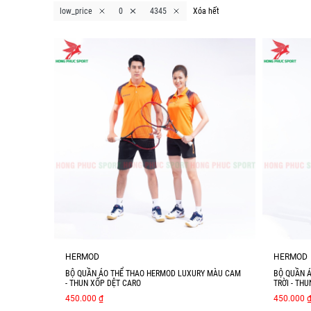
low_price
0
4345
Xóa hết
HERMOD
HERMOD
BỘ QUẦN ÁO THỂ THAO HERMOD LUXURY MÀU CAM
BỘ QUẦN 
- THUN XỐP DỆT CARO
TRỜI - TH
450.000 ₫
450.000 