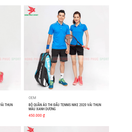
OEM
VẢI THUN
BỘ QUẦN ÁO THI ĐẤU TENNIS NIKE 2020 VẢI THUN
MÀU XANH DƯƠNG
450.000 ₫