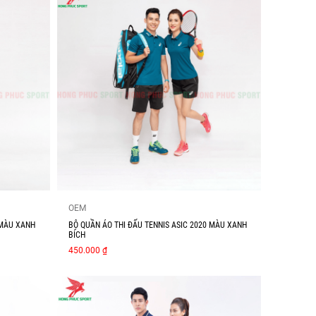
OEM
 MÀU XANH
BỘ QUẦN ÁO THI ĐẤU TENNIS ASIC 2020 MÀU XANH
BÍCH
450.000 ₫