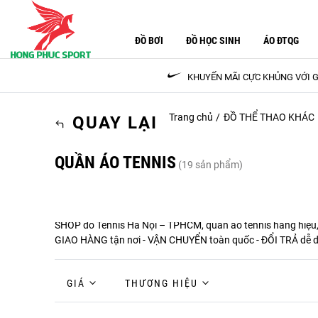
ĐỒ BƠI
ĐỒ HỌC SINH
ÁO ĐTQG
KHUYẾN MÃI CỰC KHỦNG VỚI G
Trang chủ
ĐỒ THỂ THAO KHÁC
QUAY LẠI
QUẦN ÁO TENNIS
(19 sản phẩm)
SHOP đồ Tennis Hà Nội – TPHCM, quần áo tennis hàng hiệu, q
GIAO HÀNG tận nơi - VẬN CHUYỂN toàn quốc - ĐỔI TRẢ dễ d
GIÁ
THƯƠNG HIỆU