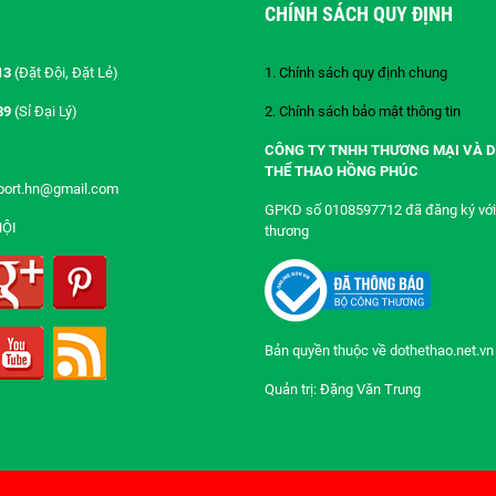
CHÍNH SÁCH QUY ĐỊNH
13
(Đặt Đội, Đặt Lẻ)
1. Chính sách quy định chung
89
(Sỉ Đại Lý)
2. Chính sách bảo mật thông tin
CÔNG TY TNHH THƯƠNG MẠI VÀ D
THỂ THAO HỒNG PHÚC
port.hn@gmail.com
GPKD số 0108597712 đã đăng ký với
HỘI
thương
Bản quyền thuộc về dothethao.net.vn
Quản trị: Đặng Văn Trung