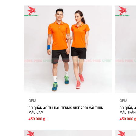
OEM
OEM
BỘ QUẦN ÁO THI ĐẤU TENNIS NIKE 2020 VẢI THUN
BỘ QUẦN Á
MÀU CAM
MÀU TRẮN
450.000 ₫
450.000 