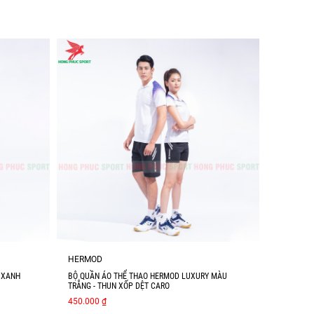
HERMOD
 XANH
BỘ QUẦN ÁO THỂ THAO HERMOD LUXURY MÀU
TRẮNG - THUN XỐP DỆT CARO
450.000 ₫