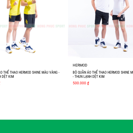
HERMOD
O THỂ THAO HERMOD SHINE MÀU VÀNG -
BỘ QUẦN ÁO THỂ THAO HERMOD SHINE 
 DỆT KIM
- THUN LẠNH DỆT KIM
₫
500.000 ₫