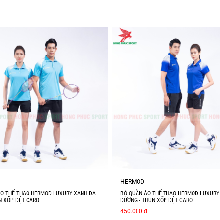
HERMOD
ÁO THỂ THAO HERMOD LUXURY XANH DA
BỘ QUẦN ÁO THỂ THAO HERMOD LUXURY
UN XỐP DỆT CARO
DƯƠNG - THUN XỐP DỆT CARO
₫
450.000 ₫