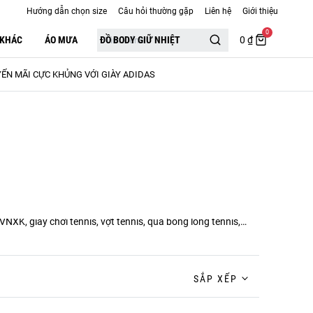
Hướng dẫn chọn size
Câu hỏi thường gặp
Liên hệ
Giới thiệu
0
 KHÁC
ÁO MƯA
ĐỒ BODY GIỮ NHIỆT
0 ₫
ẾN MÃI CỰC KHỦNG VỚI GIÀY ADIDAS
NXK, giày chơi tennis, vợt tennis, quả bóng lông tennis,…
SẮP XẾP