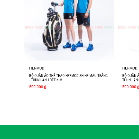
HERMOD
HERMOD
BỘ QUẦN ÁO THỂ THAO HERMOD SHINE MÀU TRẮNG
BỘ QUẦN Á
- THUN LẠNH DỆT KIM
THUN LẠNH
500.000 ₫
500.000 