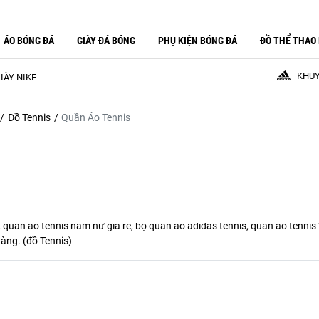
ÁO BÓNG ĐÁ
GIÀY ĐÁ BÓNG
PHỤ KIỆN BÓNG ĐÁ
ĐỒ THỂ THAO
KHUY
IÀY NIKE
Đồ Tennis
Quần Áo Tennis
uần áo tennis nam nữ giá rẻ, bộ quần áo adidas tennis, quần áo tennis V
àng. (
đồ Tennis
)